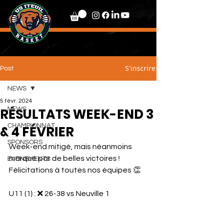
S'inscrire
Post
NEWS
5 févr. 2024
RÉSULTATS WEEK-END 3
NEWS
CHAMPIONNAT
& 4 FÉVRIER
SPONSORS
Week-end mitigé, mais néanmoins 
marqué par de belles victoires ! 
EVENEMENTS
Félicitations à toutes nos équipes 👏
U11 (1) : ❌️ 26-38 vs Neuville 1