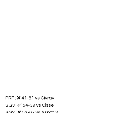
PRF : ❌️ 41-81 vs Civray
SG3 : ✅️ 54-39 vs Cissé
SG2 : ❌️ 52-67 vs Asptt 3
SG1 : ✅️ 90-47 vs Saint Sornin 1