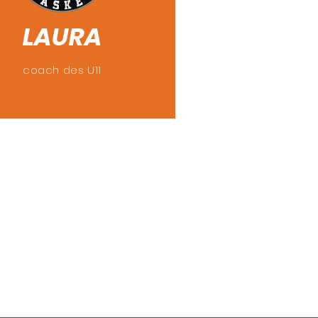
LAURA
coach des U11