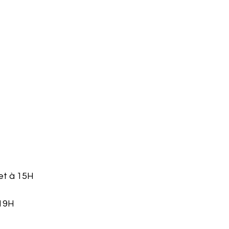
et à 15H
 19H