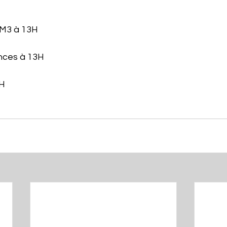
SM3 à 13H
nces à 13H
5H