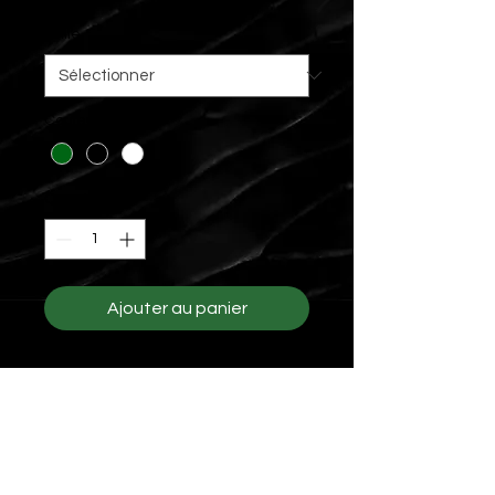
Taille
*
Couleur
*
Quantité
*
Ajouter au panier
85% coton biologique / 15%
polyester recyclé post-consumer.
Surface extérieure 100% coton.