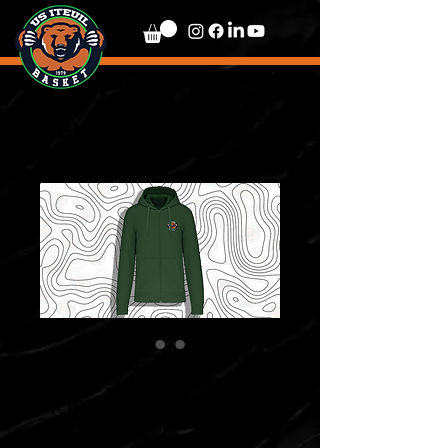
Sweat zippé
homme
Prix
60,00 €