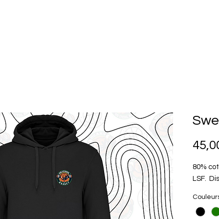
LES EQUIPES
LE CLUB
PARTENAIRES
Swea
45,0
80% cot
LSF. Dis
Couleur