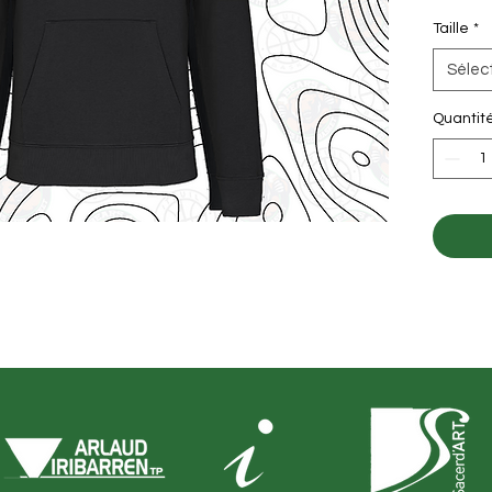
Taille
*
Sélec
Quantit