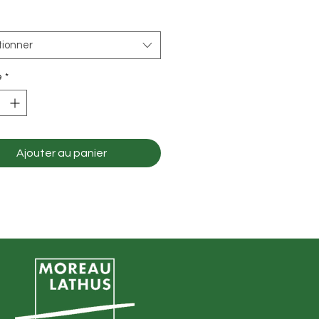
tionner
é
*
Ajouter au panier