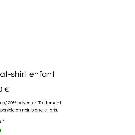
MÉDIA
BOUTIQUE
t-shirt enfant
Prix
0 €
on/ 20% polyester. Traitement
ponible en noir, blanc, et gris.
s
*