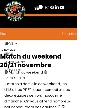
S'inscrire
Post
NEWS
19 nov. 2021
Match du weekend
NEWS
CHAMPIONNAT
20/21 novembre
SPONSORS
🟢 Match du weekend 🟢
EVENEMENTS
4 match à domicile ce weekend, les 
U13 et les PRF1 jouent samedi et nos 
deux équipes seniors masculin le 
dimanche ! On vous attend nombreux 
pour encourager nos équipes 💪🐻