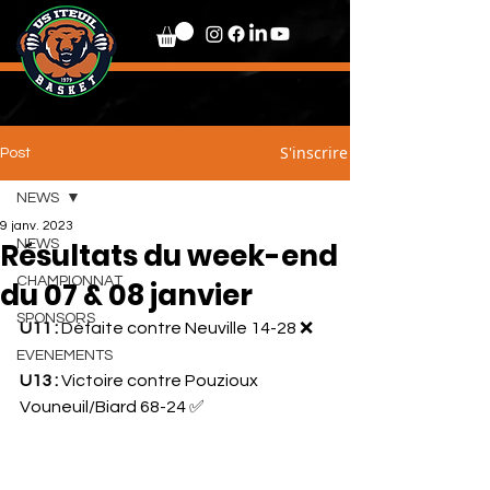
S'inscrire
Post
NEWS
9 janv. 2023
Résultats du week-end
NEWS
CHAMPIONNAT
du 07 & 08 janvier
SPONSORS
U11 :
 Défaite contre Neuville 14-28 ❌
EVENEMENTS
U13 :
 Victoire contre Pouzioux 
Vouneuil/Biard 68-24 ✅