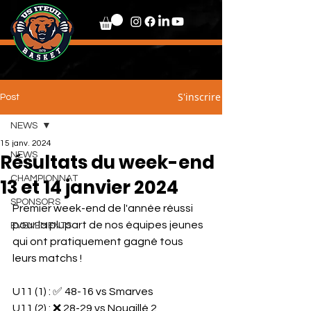
S'inscrire
Post
NEWS
15 janv. 2024
Résultats du week-end
NEWS
CHAMPIONNAT
13 et 14 janvier 2024
SPONSORS
Premier week-end de l'année réussi 
pour la plupart de nos équipes jeunes 
EVENEMENTS
qui ont pratiquement gagné tous 
leurs matchs ! 
U11 (1) : ✅️ 48-16 vs Smarves
U11 (2) : ❌️ 28-29 vs Nouaillé 2