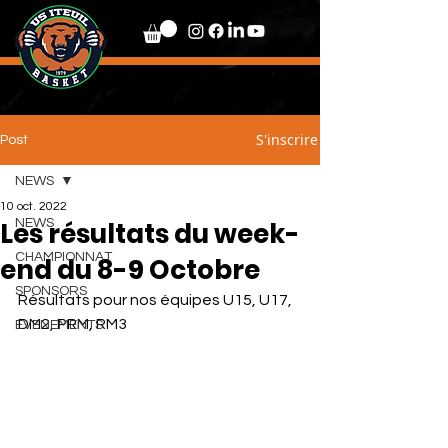
S'inscrire
Post
NEWS
10 oct. 2022
Les résultats du week-
NEWS
CHAMPIONNAT
end du 8-9 Octobre
SPONSORS
Résultats pour nos équipes U15, U17, 
DM2, PRM, RM3
EVENEMENTS